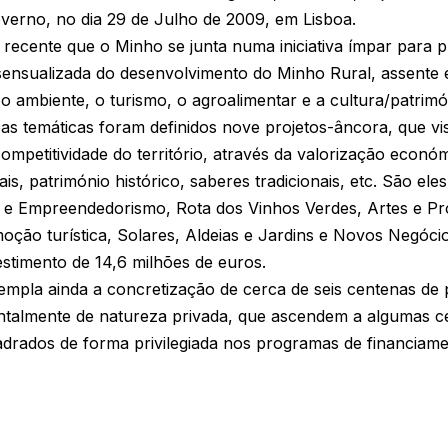
verno, no dia 29 de Julho de 2009, em Lisboa.
ia recente que o Minho se junta numa iniciativa ímpar par
sensualizada do desenvolvimento do Minho Rural, assente 
 ambiente, o turismo, o agroalimentar e a cultura/patrimó
as temáticas foram definidos nove projetos-âncora, que vi
competitividade do território, através da valorização econ
s, património histórico, saberes tradicionais, etc. São el
 e Empreendedorismo, Rota dos Vinhos Verdes, Artes e Pro
ção turística, Solares, Aldeias e Jardins e Novos Negóci
stimento de 14,6 milhões de euros.
empla ainda a concretização de cerca de seis centenas de 
almente de natureza privada, que ascendem a algumas ce
uadrados de forma privilegiada nos programas de financi