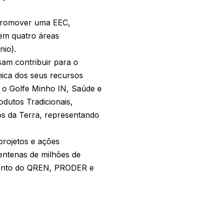
a promover uma EEC,
em quatro áreas
nio).
sam contribuir para o
ómica dos seus recursos
es o Golfe Minho IN, Saúde e
dutos Tradicionais,
os da Terra, representando
projetos e ações
ntenas de milhões de
amento do QREN, PRODER e