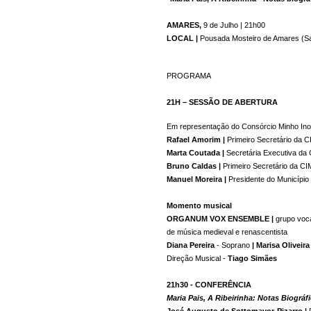
AMARES, 
9 de Julho | 21h00 
LOCAL | 
Pousada Mosteiro de Amares (Sa
PROGRAMA
21H – SESSÃO DE ABERTURA 
Em representação do Consórcio Minho In
Rafael Amorim | 
Primeiro Secretário da 
Marta Coutada | 
Secretária Executiva da
Bruno Caldas | 
Primeiro Secretário da CI
Manuel Moreira | 
Presidente do Município
Momento musical

ORGANUM VOX ENSEMBLE | 
grupo voca
de música medieval e renascentista
Diana Pereira
 - Soprano
 | Marisa Oliveir
Direção Musical -
 Tiago Simães

Maria Pais, A Ribeirinha: Notas Biográ