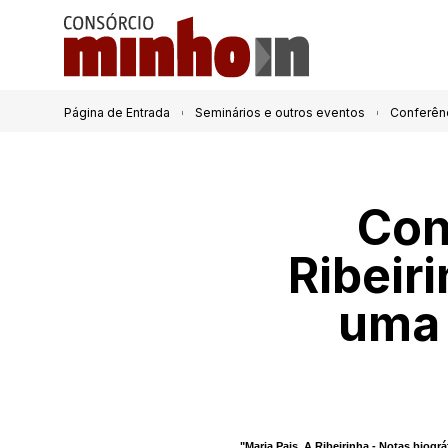
Página de Entrada
Seminários e outros eventos
Conferênc
Con
Ribeir
uma 
"Maria Pais, A Ribeirinha - Notas biogr