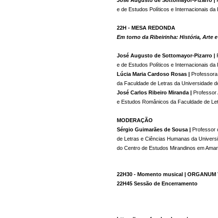
José Augusto de Sottomayor-Pizarro | 
e de Estudos Políticos e Internacionais d
Em torno da Ribeirinha: História, Arte e
José Augusto de Sottomayor-Pizarro |
 
e de Estudos Políticos e Internacionais d
Lúcia Maria Cardoso Rosas | 
Professora
da Faculdade de Letras da Universidade d
José Carlos Ribeiro Miranda | 
Professor
e Estudos Românicos da Faculdade de Let
MODERAÇÃO

Sérgio Guimarães de Sousa | 
Professor 
de Letras e Ciências Humanas da Universid
do Centro de Estudos Mirandinos em Ama
22H30 - Momento musical | ORGANUM
22H45 Sessão de Encerramento