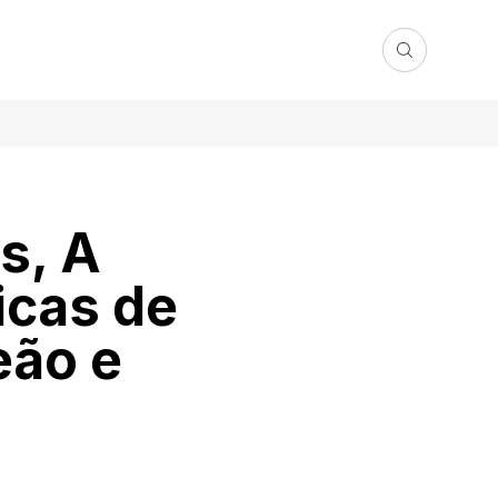
s, A
icas de
eão e