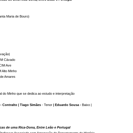
nta Maria de Bouro)
ovação|
CIM Cávado
 CIM Ave 
M Alto Minho
 de Amares 
l do Minho que se dedica ao estudo e interpretação 

a - Contralto | Tiago Simães
 - Teno
r 
| Eduardo Sousa - 
Baixo | 

ficas de uma Rica-Dona, Entre Leão e Portugal