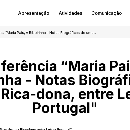
Apresentação
Atividades
Comunicação
ia “Maria Pais, A Ribeirinha - Notas Biográficas de uma...
ferência “Maria Pai
inha - Notas Biográf
Rica-dona, entre L
Portugal"
áficas de uma Rica-dona, entre Leão e Portugal"
