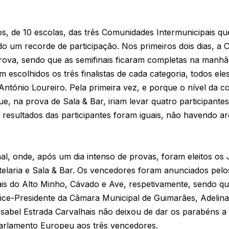
s, de 10 escolas, das três Comunidades Intermunicipais 
o um recorde de participação. Nos primeiros dois dias, a
ova, sendo que as semifinais ficaram completas na manhã 
 escolhidos os três finalistas de cada categoria, todos el
 António Loureiro. Pela primeira vez, e porque o nível da 
 que, na prova de Sala & Bar, iriam levar quatro participante
 resultados das participantes foram iguais, não havendo 
inal, onde, após um dia intenso de provas, foram eleitos o
telaria e Sala & Bar. Os vencedores foram anunciados pelo
is do Alto Minho, Cávado e Ave, respetivamente, sendo q
Vice-Presidente da Câmara Municipal de Guimarães, Adelin
sabel Estrada Carvalhais não deixou de dar os parabéns a 
arlamento Europeu aos três vencedores.