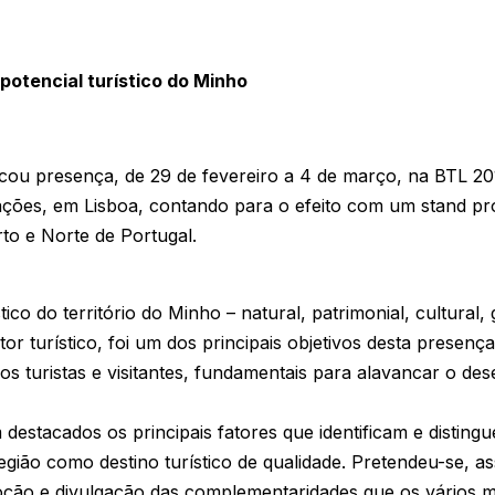
potencial turístico do Minho
u presença, de 29 de fevereiro a 4 de março, na BTL 2012
ções, em Lisboa, contando para o efeito com um stand pr
to e Norte de Portugal.
tico do território do Minho – natural, patrimonial, cultural
r turístico, foi um dos principais objetivos desta presença
os turistas e visitantes, fundamentais para alavancar o de
estacados os principais fatores que identificam e distingu
egião como destino turístico de qualidade. Pretendeu-se, as
oção e divulgação das complementaridades que os vários m