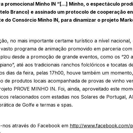
a promocional Minho IN “[...] Minho, o espectáculo prod
stelo Branco) e assinado um protocolo de cooperação en
e do Consórcio Minho IN, para dinamizar o projeto Market
ção, no mais importante certame turístico a nível nacional
 vasto programa de animação promovido em parceria com 
lou desde a promoção de grande eventos, como os “20 an
iano”, até aos tradicionais ranchos folclóricos e tocatas d
os dias da feira, pelas 17h00, houve também um momento
 de produtos locais acompanhada de provas de vinho ver
rojeto PROVE MINHO IN. Foi, ainda, aproveitado este mom
ticos relacionados com estadias nos Solares de Portugal, 
rática de Golfe e termas e spas.
ga-nos através do Facebook em
http://www.facebook.com