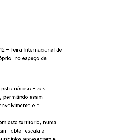
 – Feira Internacional de
óprio, no espaço da
, gastronómico – aos
, permitindo assim
senvolvimento e o
em este território, numa
sim, obter escala e
unicípios apresentam e