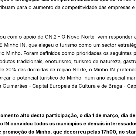
ntribuam para o aumento da competitividade das empresas e 
tou com o apoio do ON.2 - O Novo Norte, vem responder ao
E Minho IN, que elegeu o turismo como um sector estratég
io Minho. Foram definidos como prioridades os seguintes pr
produtos tradicionais; enoturismo; turismo de natureza; gas
 de 30% das dormidas da região Norte, o Minho IN pretend
rçar o potencial turístico do Minho, num ano especial ma
Guimarães - Capital Europeia da Cultura e de Braga - Cap
omento alto desta participação, o dia 1 de março, dia d
o IN convidou todos os municípios e demais interessad
 promoção do Minho, que decorreu pelas 17h00, no stan