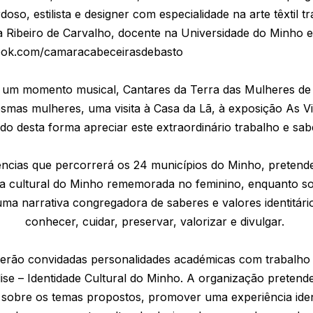
so, estilista e designer com especialidade na arte têxtil t
Ribeiro de Carvalho, docente na Universidade do Minho e 
book.com/camaracabeceirasdebasto
da um momento musical, Cantares da Terra das Mulheres de
smas mulheres, uma visita à Casa da Lã, à exposição As Vi
o desta forma apreciar este extraordinário trabalho e sab
ências que percorrerá os 24 municípios do Minho, pretende
a cultural do Minho rememorada no feminino, enquanto soc
uma narrativa congregadora de saberes e valores identitár
conhecer, cuidar, preservar, valorizar e divulgar.
serão convidadas personalidades académicas com trabalho 
ise – Identidade Cultural do Minho. A organização pretend
 sobre os temas propostos, promover uma experiência identit