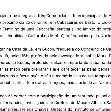
ão, que integra as três Comunidades Intermunicipais do 
próximo dia 25 de junho, em Cabeceiras de Basto, o Ciclo 
 Feminino de uma Geografia Identitária” no âmbito do pro
al – Identidade Cultural do Minho”, cofinanciado pelo Nort
lizar na Casa da Lã, em Bucos, freguesia do Concelho de Ca
da lã, pelas 16h, proferida pela investigadora Isabel Maria
eres de Bucos, pretende realçar o importante trabalho d
ar as mãos para preparar a lã e para tecer as belas peça
as suas mães e avós e são a memória viva de um tempo qu
ão diferentes, tem outras funções, mas a arte de as fazer
da irá contar com a participação de um reputado painel de
ia Fernandes, investigadora e Diretora do Museu Alberto 
uimarães; Helena Chaves, Diretora do Instituto de Empreg