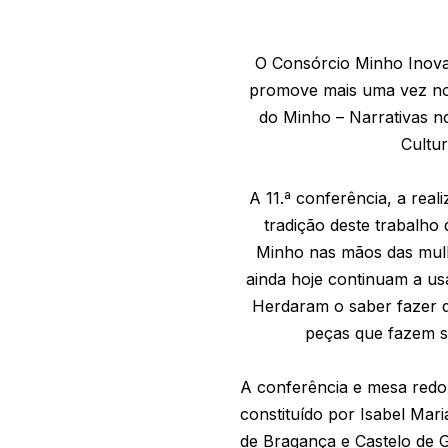
O Consórcio Minho Inovaç
promove mais uma vez no 
do Minho – Narrativas no
Cultur
A 11.ª conferência, a rea
tradição deste trabalho 
Minho nas mãos das mulh
ainda hoje continuam a us
Herdaram o saber fazer d
peças que fazem s
A conferência e mesa redon
constituído por Isabel Mar
de Bragança e Castelo de G