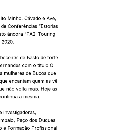
Alto Minho, Cávado e Ave,
de Conferências “Estórias
jeto âncora “PA2. Touring
e 2020.
beceiras de Basto de forte
 Fernandes com o título O
as mulheres de Bucos que
s que encantam quem as vê.
e não volta mais. Hoje as
 continua a mesma.
 investigadoras,
Sampaio, Paço dos Duques
o e Formação Profissional