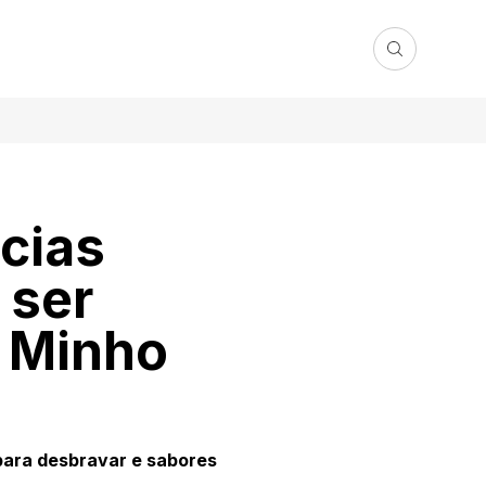
cias
 ser
o Minho
 para desbravar e sabores