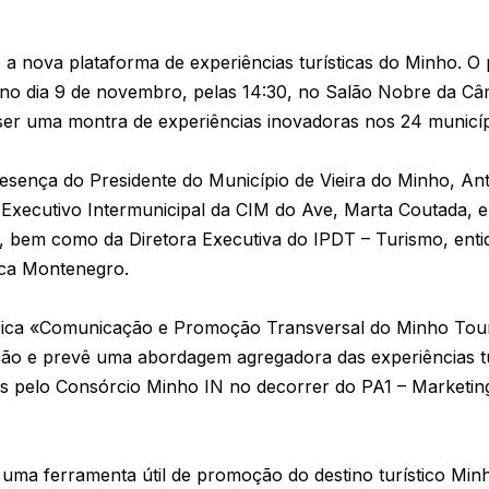
a nova plataforma de experiências turísticas do Minho. O 
no dia 9 de novembro, pelas 14:30, no Salão Nobre da Câm
ser uma montra de experiências inovadoras nos 24 municíp
sença do Presidente do Município de Vieira do Minho, Ant
o Executivo Intermunicipal da CIM do Ave, Marta Coutada,
 bem como da Diretora Executiva do IPDT – Turismo, enti
ica Montenegro.
brica «Comunicação e Promoção Transversal do Minho Tou
 e prevê uma abordagem agregadora das experiências tur
os pelo Consórcio Minho IN no decorrer do PA1 – Marketi
 uma ferramenta útil de promoção do destino turístico Min