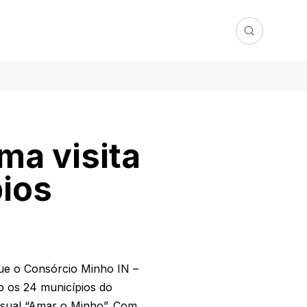
ma visita
pios
que o Consórcio Minho IN –
o os 24 municípios do
isual “Amar o Minho”. Com