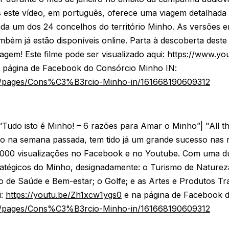
 este vídeo, em português, oferece uma viagem detalhada
a um dos 24 concelhos do território Minho. As versões em
ém já estão disponíveis online. Parta à descoberta deste t
gem! Este filme pode ser visualizado aqui:
https://www.yo
 página de Facebook do Consórcio Minho IN:
m/pages/Cons%C3%B3rcio-Minho-in/161668190609312
“Tudo isto é Minho! – 6 razões para Amar o Minho”| "All th
o na semana passada, tem tido já um grande sucesso nas r
93000 visualizações no Facebook e no Youtube. Com uma d
atégicos do Minho, designadamente: o Turismo de Natureza
o de Saúde e Bem-estar; o Golfe; e as Artes e Produtos Trad
i:
https://youtu.be/Zh1xcw1ygs0
e na página de Facebook d
m/pages/Cons%C3%B3rcio-Minho-in/161668190609312