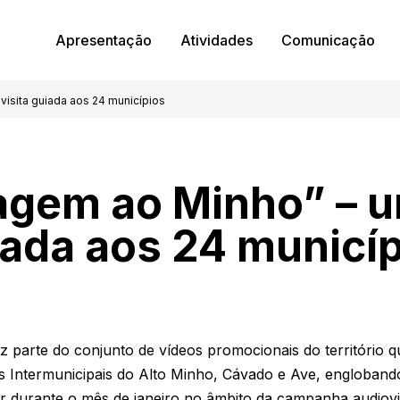
Apresentação
Atividades
Comunicação
isita guiada aos 24 municípios
gem ao Minho” – u
ada aos 24 municí
 parte do conjunto de vídeos promocionais do território 
s Intermunicipais do Alto Minho, Cávado e Ave, engloband
ir durante o mês de janeiro no âmbito da campanha audiov