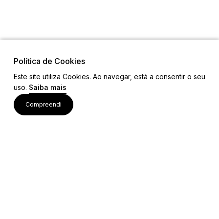
Política de Cookies
Este site utiliza Cookies. Ao navegar, está a consentir o seu
Links
uso.
Saiba mais
Ligações Úteis
Contactos
Compreendi
Siga-nos