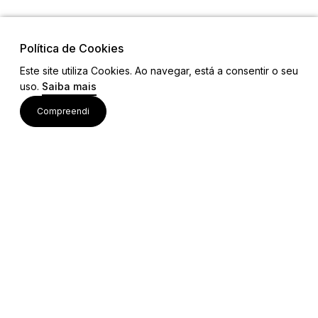
Política de Cookies
Este site utiliza Cookies. Ao navegar, está a consentir o seu
Links
uso.
Saiba mais
Ligações Úteis
Contactos
Compreendi
Siga-nos