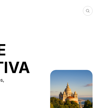
E
TIVA
s,