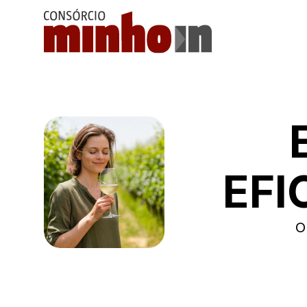
EFI
O