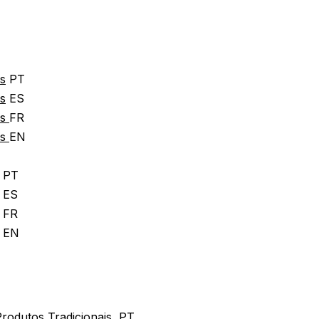
s
PT
s
ES
os
FR
os
EN
PT
ES
FR
EN
Produtos Tradicionais
PT