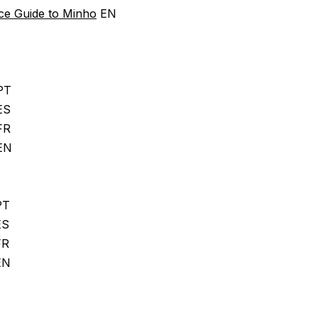
ce Guide to Minho
EN
PT
ES
FR
EN
PT
S
R
EN