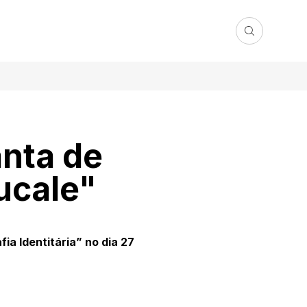
anta de
ucale"
ia Identitária” no dia 27