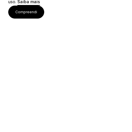
uso.
Saiba mais
Links
Compreendi
Ligações Úteis
Contactos
Siga-nos