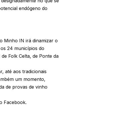
, designadamente no que se
potencial endógeno do
 o Minho IN irá dinamizar o
os 24 municípios do
de Folk Celta, de Ponte da
, até aos tradicionais
á também um momento,
a de provas de vinho
do Facebook.