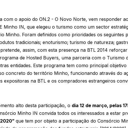
ta com o apoio do ON.2 - O Novo Norte, vem responder ao 
E Minho IN, que elegeu o turismo como um sector estratég
io Minho. Foram definidos como prioridades os seguintes pr
produtos tradicionais; enoturismo; turismo de natureza; gas
 pretende, assim, com esta presença na BTL 2014 reforçar o
rograma de Hosted Buyers, uma parceria com o Turismo d
tras entidades. Este programa tem como principal objetiv
aso concreto do território Minho, funcionando através do
is expositoras na BTL e os compradores estrangeiros conv
mento alto desta participação, o
dia 12 de março, pelas 1
onsórcio Minho IN convida todos os interessados a estar pr
4-2020”
que tem por objeto a participação do Consórcio M