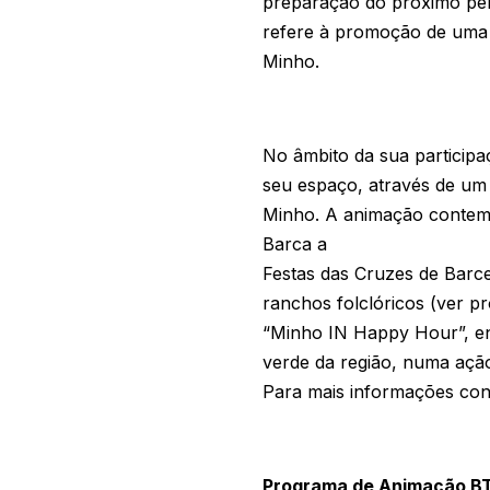
preparação do próximo per
refere à promoção de uma p
Minho.
No âmbito da sua participaç
seu espaço, através de um
Minho. A animação contemp
Barca a
Festas das Cruzes de Barcel
ranchos folclóricos (ver 
“Minho IN Happy Hour”, e
verde da região, numa aç
Para mais informações con
Pro
grama de Animação BT