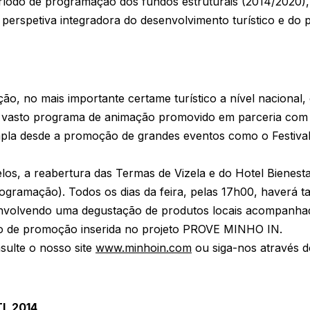
íodo de programação dos fundos estruturais (2014/2020)
erspetiva integradora do desenvolvimento turístico e do 
ão, no mais importante certame turístico a nível nacional,
 vasto programa de animação promovido em parceria com 
la desde a promoção de grandes eventos como o Festival 
os, a reabertura das Termas de Vizela e do Hotel Bienestar
programação). Todos os dias da feira, pelas 17h00, haver
nvolvendo uma degustação de produtos locais acompanhad
ão de promoção inserida no projeto PROVE MINHO IN.
sulte o nosso site
www.minhoin.com
ou siga-nos através 
L 2014