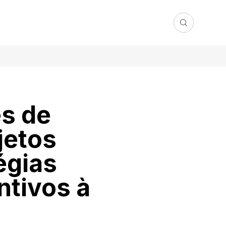
s de
jetos
égias
ntivos à