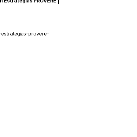
m Estratégias PROVERE |
estrategias-provere-