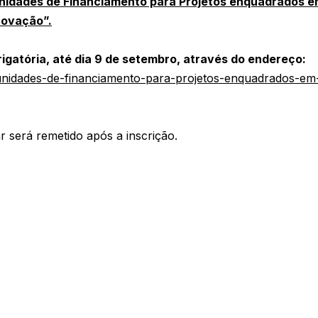
nidades de Financiamento para Projetos enquadrados e
novação”.
rigatória, até dia 9 de setembro, através do endereço:
tunidades-de-financiamento-para-projetos-enquadrados-em-
r será remetido após a inscrição.