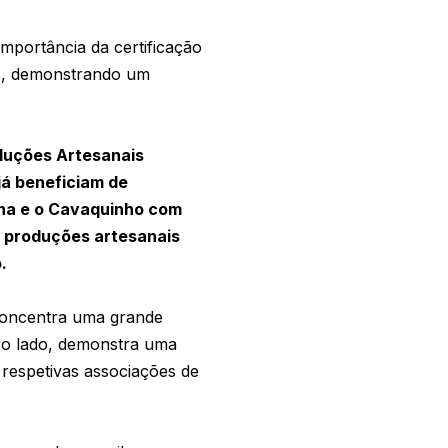
importância da certificação
as, demonstrando um
oduções Artesanais
 já beneficiam de
rana e o Cavaquinho com
s produções artesanais
o.
 concentra uma grande
utro lado, demonstra uma
 respetivas associações de