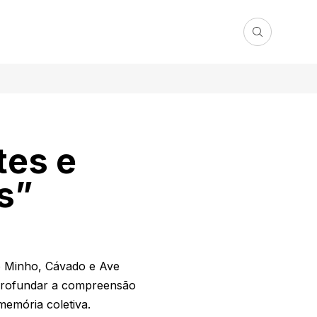
tes e
s”
o Minho, Cávado e Ave
aprofundar a compreensão
memória coletiva.