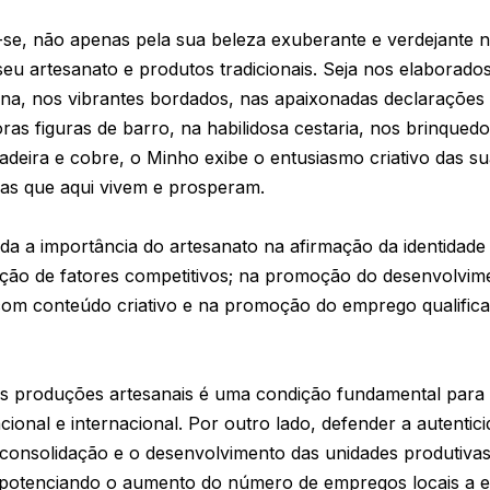
-se, não apenas pela sua beleza exuberante e verdejante 
seu artesanato e produtos tradicionais. Seja nos elaborados
ana, nos vibrantes bordados, nas apaixonadas declarações
s figuras de barro, na habilidosa cestaria, nos brinquedo
adeira e cobre, o Minho exibe o entusiasmo criativo das sua
oas que aqui vivem e prosperam.
a a importância do artesanato na afirmação da identidade
iação de fatores competitivos; na promoção do desenvolvime
com conteúdo criativo e na promoção do emprego qualificad
as produções artesanais é uma condição fundamental para 
ional e internacional. Por outro lado, defender a autentic
 consolidação e o desenvolvimento das unidades produtiva
otenciando o aumento do número de empregos locais a el